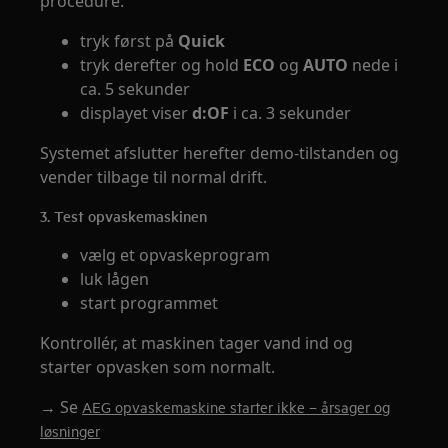
procedure:
tryk først på
Quick
tryk derefter og hold
ECO
og
AUTO
nede i
ca. 5 sekunder
displayet viser
d:OF
i ca. 3 sekunder
Systemet afslutter herefter demo-tilstanden og
vender tilbage til normal drift.
3. Test opvaskemaskinen
vælg et opvaskeprogram
luk lågen
start programmet
Kontrollér, at maskinen tager vand ind og
starter opvasken som normalt.
→ Se
AEG opvaskemaskine starter ikke – årsager og
løsninger