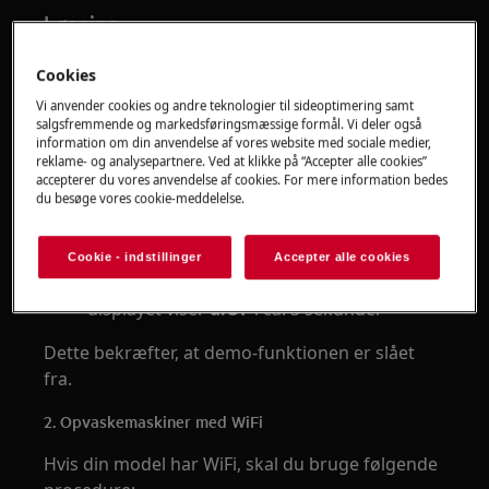
Løsning
Hvis din AEG opvaskemaskine viser
d:On
, har
Cookies
systemet registreret, at demo-funktionen er
Vi anvender cookies og andre teknologier til sideoptimering samt
aktiveret. Dette er ikke en fejl i maskinen, og
salgsfremmende og markedsføringsmæssige formål. Vi deler også
problemet kan normalt løses ved at deaktivere
information om din anvendelse af vores website med sociale medier,
reklame- og analysepartnere. Ved at klikke på “Accepter alle cookies”
funktionen via betjeningspanelet.
accepterer du vores anvendelse af cookies. For mere information bedes
du besøge vores cookie-meddelelse.
1. Deaktivér demo-funktionen
tryk og hold
ECO
og
AUTO
nede samtidig i
Cookie - indstillinger
Accepter alle cookies
ca. 5 sekunder
displayet viser
d:OF
i ca. 3 sekunder
Dette bekræfter, at demo-funktionen er slået
fra.
2. Opvaskemaskiner med WiFi
Hvis din model har WiFi, skal du bruge følgende