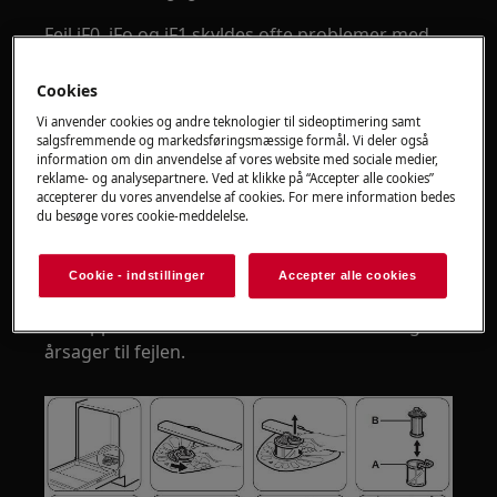
Fejl iF0, iFo og iF1 skyldes ofte problemer med
vandcirkulationen, tilstoppede filtre eller
begrænset vandgennemstrømning. Start derfor
Cookies
med at kontrollere filtre, vandtilførsel og afløb.
Vi anvender cookies og andre teknologier til sideoptimering samt
salgsfremmende og markedsføringsmæssige formål. Vi deler også
1. Rengør filtrene
information om din anvendelse af vores website med sociale medier,
reklame- og analysepartnere. Ved at klikke på “Accepter alle cookies”
tag filtrene ud af bunden af maskinen
accepterer du vores anvendelse af cookies. For mere information bedes
du besøge vores cookie-meddelelse.
rens både finfilter og grovfilter
fjern madrester, fedt og snavs
skyl filtrene grundigt under rindende vand
Cookie - indstillinger
Accepter alle cookies
Tilstoppede filtre er en af de mest almindelige
årsager til fejlen.