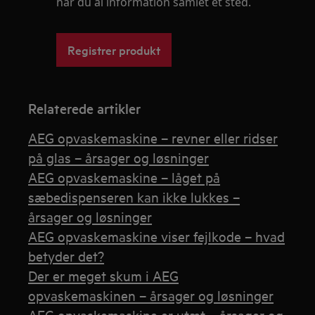
har du al information samlet ét sted.
Registrer produkt
Relaterede artikler
AEG opvaskemaskine – revner eller ridser
på glas – årsager og løsninger
AEG opvaskemaskine – låget på
sæbedispenseren kan ikke lukkes –
årsager og løsninger
AEG opvaskemaskine viser fejlkode – hvad
betyder det?
Der er meget skum i AEG
opvaskemaskinen – årsager og løsninger
AEG opvaskemaskine er utæt – årsager og