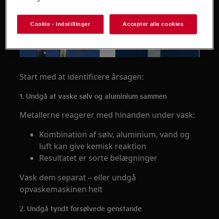
Cookie - indstillinger
Accepter alle cookies
Start med at identificere årsagen:
1. Undgå at vaske sølv og aluminium sammen
Metallerne reagerer med hinanden under vask:
Kombination af sølv, aluminium, vand og
luft kan give kemisk reaktion
Resultatet er sorte belægninger
Vask dem separat – eller undgå
opvaskemaskinen helt
2. Undgå tyndt forsølvede genstande