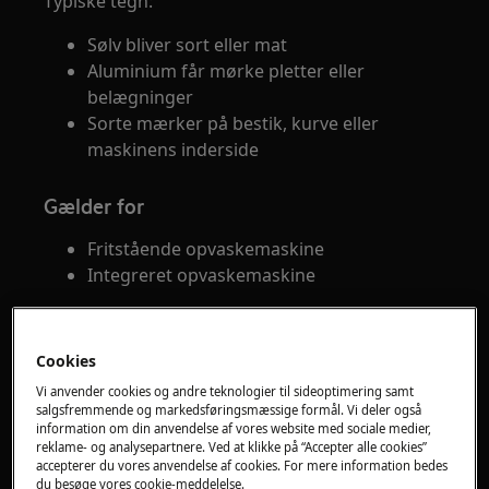
Typiske tegn:
Sølv bliver sort eller mat
Aluminium får mørke pletter eller
belægninger
Sorte mærker på bestik, kurve eller
maskinens inderside
Gælder for
Fritstående opvaskemaskine
Integreret opvaskemaskine
Løsning
Cookies
Vi anvender cookies og andre teknologier til sideoptimering samt
salgsfremmende og markedsføringsmæssige formål. Vi deler også
information om din anvendelse af vores website med sociale medier,
reklame- og analysepartnere. Ved at klikke på “Accepter alle cookies”
accepterer du vores anvendelse af cookies. For mere information bedes
du besøge vores cookie-meddelelse.