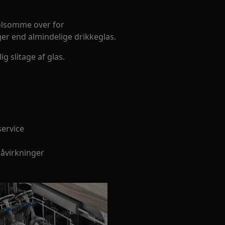
følsomme over for
r end almindelige drikkeglas.
g slitage af glas.
service
åvirkninger