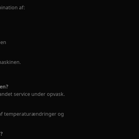
ination af:
den
maskinen.
nen?
andet service under opvask.
t af temperaturændringer og
n?