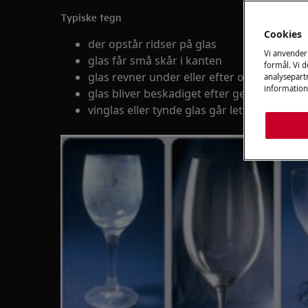
Typiske tegn
Cookies
der opstår ridser på glas
Vi anvender
glas får små skår i kanten
formål. Vi 
glas revner under eller efter opvask
analysepartn
information
glas bliver beskadiget efter gentagne opv
vinglas eller tynde glas går lettere i stykke