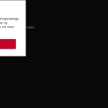
nvisning
føringsmæssige
me- og
truktioner og anden
es. For mere
dit produkt.