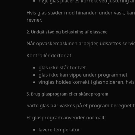
høje glas placeres korrekt ved justering a
Hvis glas støder mod hinanden under vask, kan d
revner.
2. Undgå stød og belastning af glassene
Når opvaskemaskinen arbejder, udsættes servic
Kontrollér derfor at:
glas ikke står for tæt
glas ikke kan vippe under programmet
vinglas holdes korrekt i glasholderen, hv
3. Brug glasprogram eller skåneprogram
Sarte glas bør vaskes på et program beregnet ti
Et glasprogram anvender normalt:
lavere temperatur