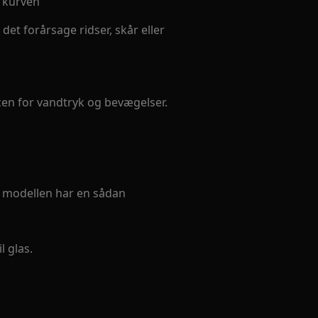
f kurven
et forårsage ridser, skår eller
en for vandtryk og bevægelser.
is modellen har en sådan
l glas.