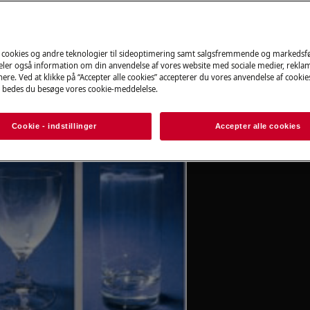
Find din brugsa
 cookies og andre teknologier til sideoptimering samt salgsfremmende og markeds
deler også information om din anvendelse af vores website med sociale medier, rekla
Få hjælp, find ins
ere. Ved at klikke på “Accepter alle cookies” accepterer du vores anvendelse af cooki
 bedes du besøge vores cookie-meddelelse.
aske
dokumentation til 
r
Cookie - indstillinger
Accepter alle cookies
Find manualen