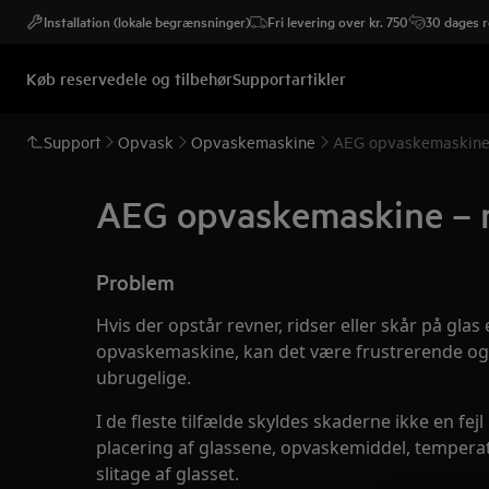
Installation (lokale begrænsninger)
Fri levering over kr. 750
30 dages r
Køb reservedele og tilbehør
Supportartikler
Support
Opvask
Opvaskemaskine
AEG opvaskemaskine – 
AEG opvaskemaskine – rev
Problem
Hvis der opstår revner, ridser eller skår på glas
opvaskemaskine, kan det være frustrerende og 
ubrugelige.
I de fleste tilfælde skyldes skaderne ikke en 
placering af glassene, opvaskemiddel, temperat
slitage af glasset.