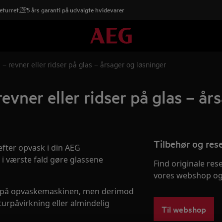
eturret
5 års garanti på udvalgte hvidevarer
revner eller ridser på glas – årsager og løsninger
ner eller ridser på glas – år
Tilbehør og res
 efter opvask i din AEG
i værste fald gøre glassene
Find originale res
vores webshop og 
fejl på opvaskemaskinen, men derimod
urpåvirkning eller almindelig
Til webshop