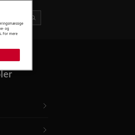
føringsmæssige
me- og
es. For mere
ler