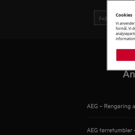
Cookies
Vi anvender
formål. Vi 
analysepartn
information
An
AEG – Rengøring af
AEG tørretumbler –