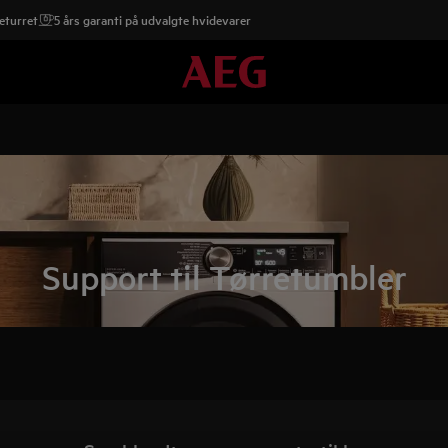
eturret
5 års garanti på udvalgte hvidevarer
Support til Tørretumbler