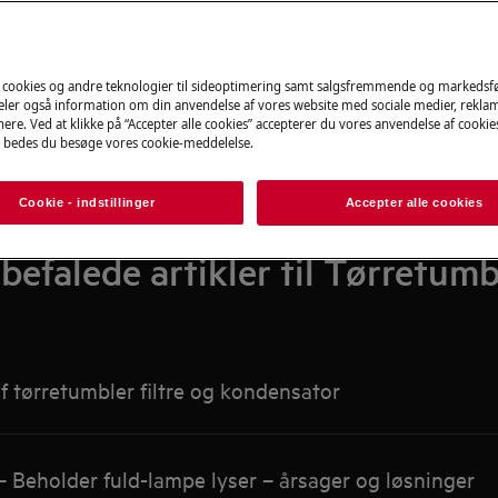
Søg blandt vores supportartikler
 cookies og andre teknologier til sideoptimering samt salgsfremmende og markeds
deler også information om din anvendelse af vores website med sociale medier, rekla
ere. Ved at klikke på “Accepter alle cookies” accepterer du vores anvendelse af cooki
 bedes du besøge vores cookie-meddelelse.
Cookie - indstillinger
Accepter alle cookies
befalede artikler til Tørretumb
 tørretumbler filtre og kondensator
 Beholder fuld-lampe lyser – årsager og løsninger