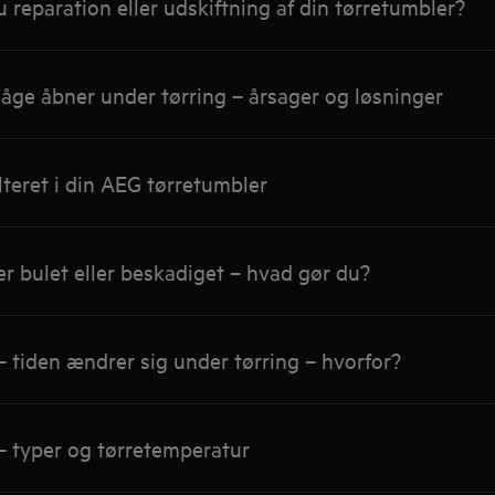
 reparation eller udskiftning af din tørretumbler?
åge åbner under tørring – årsager og løsninger
lteret i din AEG tørretumbler
r bulet eller beskadiget – hvad gør du?
 tiden ændrer sig under tørring – hvorfor?
– typer og tørretemperatur