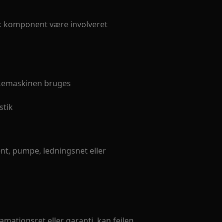
sk komponent være involveret
skemaskinen bruges
stik
ent, pumpe, ledningsnet eller
mationsret eller garanti, kan fejlen