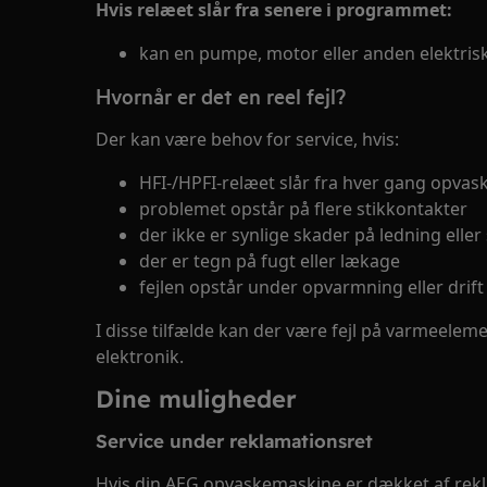
Hvis relæet slår fra senere i programmet:
kan en pumpe, motor eller anden elektri
Hvornår er det en reel fejl?
Der kan være behov for service, hvis:
HFI-/HPFI-relæet slår fra hver gang opva
problemet opstår på flere stikkontakter
der ikke er synlige skader på ledning eller 
der er tegn på fugt eller lækage
fejlen opstår under opvarmning eller drift
I disse tilfælde kan der være fejl på varmeelem
elektronik.
Dine muligheder
Service under reklamationsret
Hvis din AEG opvaskemaskine er dækket af rekla