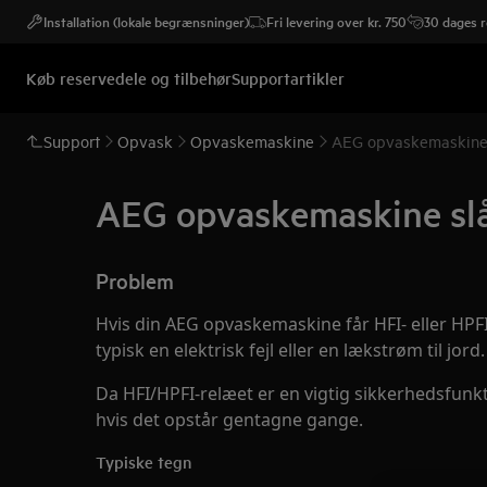
Installation (lokale begrænsninger)
Fri levering over kr. 750
30 dages r
Køb reservedele og tilbehør
Supportartikler
Support
Opvask
Opvaskemaskine
AEG opvaskemaskine s
AEG opvaskemaskine slår
Problem
Hvis din AEG opvaskemaskine får HFI- eller HPFI-r
typisk en elektrisk fejl eller en lækstrøm til jord.
Da HFI/HPFI-relæet er en vigtig sikkerhedsfun
hvis det opstår gentagne gange.
Typiske tegn