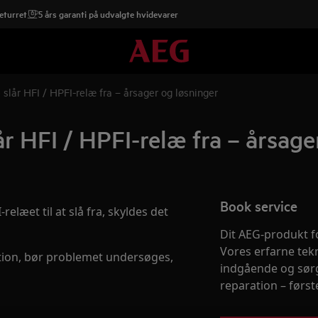
eturret
5 års garanti på udvalgte hvidevarer
lår HFI / HPFI-relæ fra – årsager og løsninger
 HFI / HPFI-relæ fra – årsage
Book service
elæet til at slå fra, skyldes det
Dit AEG-produkt fo
Vores erfarne tek
ktion, bør problemet undersøges,
indgående og sørg
reparation – først