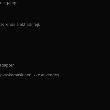
gne gange
erende elektrisk fejl.
 adapter
r opvaskemaskinen ikke anvendes.