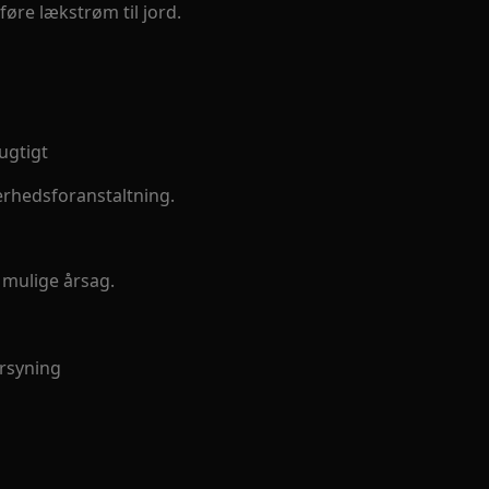
re lækstrøm til jord.
ugtigt
erhedsforanstaltning.
 mulige årsag.
orsyning