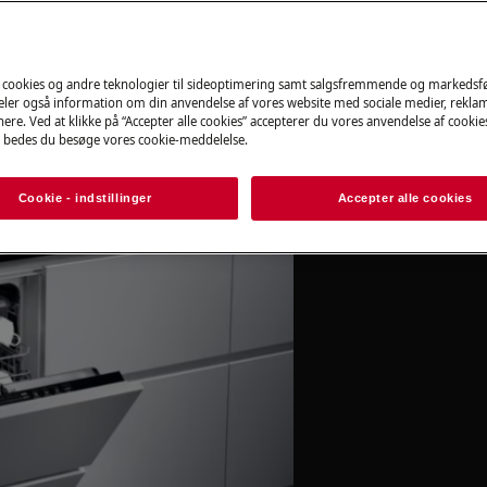
skinen tændes
Book online nu
 cookies og andre teknologier til sideoptimering samt salgsfremmende og markeds
lelse
deler også information om din anvendelse af vores website med sociale medier, rekla
ere. Ved at klikke på “Accepter alle cookies” accepterer du vores anvendelse af cooki
 bedes du besøge vores cookie-meddelelse.
Cookie - indstillinger
Accepter alle cookies