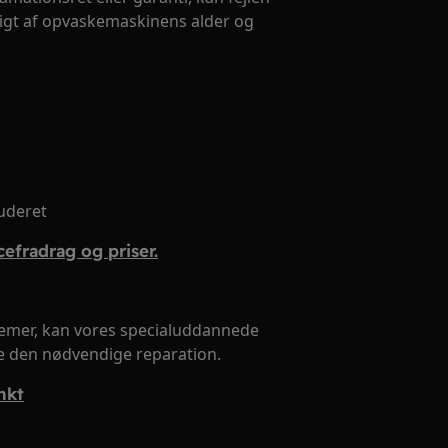
igt af opvaskemaskinens alder og
luderet
efradrag og priser.
lemer, kan vores specialuddannede
re den nødvendige reparation.
nkt