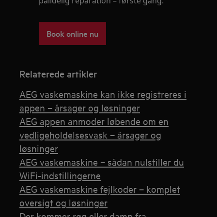
pålidelig reparation – første gang.
Book online nu
Relaterede artikler
AEG vaskemaskine kan ikke registreres i
appen – årsager og løsninger
AEG appen anmoder løbende om en
vedligeholdelsesvask – årsager og
løsninger
AEG vaskemaskine – sådan nulstiller du
WiFi-indstillingerne
AEG vaskemaskine fejlkoder – komplet
oversigt og løsninger
Der kommer røg eller damp fra