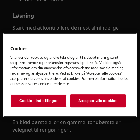
Løsning
Start med at kontrollere de mest almindelige
årsager til problemet. I mange tilfælde kan
problemet løses uden service.
Cookies
1. Rengør sæbeskuffen
Vi anvender cookies og andre teknologier til sideoptimering samt
salgsfremmende og markedsføringsmæssige formål. Vi deler også
Den mest almindelige årsag er ophobning af
information om din anvendelse af vores website med sociale medier,
reklame- og analysepartnere. Ved at klikke på “Accepter alle cookies”
vaskemiddel og skyllemiddel.
accepterer du vores anvendelse af cookies. For mere information bedes
du besøge vores cookie-meddelelse.
Tag sæbeskuffen ud.
Skyl den i varmt vand.
Cookie - indstillinger
Accepter alle cookies
Rengør alle rum grundigt.
Fjern sæberester og belægninger.
En blød børste eller en gammel tandbørste er
velegnet til rengøringen.