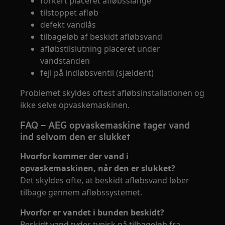
forkert placeret afløbsslange
tilstoppet afløb
defekt vandlås
tilbageløb af beskidt afløbsvand
afløbstilslutning placeret under
vandstanden
fejl på indløbsventil (sjældent)
Problemet skyldes oftest afløbsinstallationen og
ikke selve opvaskemaskinen.
FAQ – AEG opvaskemaskine tager vand
ind selvom den er slukket
Hvorfor kommer der vand i
opvaskemaskinen, når den er slukket?
Det skyldes ofte, at beskidt afløbsvand løber
tilbage gennem afløbssystemet.
Hvorfor er vandet i bunden beskidt?
Beskidt vand tyder typisk på tilbageløb fra