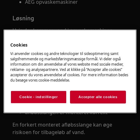
AEG opvaskemaskiner
Løsning
Hvis der kommer vand i opvaskemaskinen,
selvom den er slukket, anbefaler vi først at
kontrollere afløbsslangen og
Cookies
afløbsinstallationen. I de fleste tilfælde skyldes
Vi anvender cookies og andre teknologier til sideoptimering samt
salgsfremmende og markedsføringsmæssige formål. Vi deler også
problemet tilbageløb af afløbsvand.
information om din anvendelse af vores website med sociale medier,
reklame- og analysepartnere. Ved at klikke på “Accepter alle cookies”
1. Kontrollér afløbsslangen
accepterer du vores anvendelse af cookies. For mere information bedes
du besøge vores cookie-meddelelse.
Kontrollér at:
afløbsslangen ikke er knækket
Cookie - indstillinger
Accepter alle cookies
afløbsslangen ikke er snoet eller klemt
afløbsslangen er monteret korrekt
En forkert monteret afløbsslange kan øge
risikoen for tilbageløb af vand.