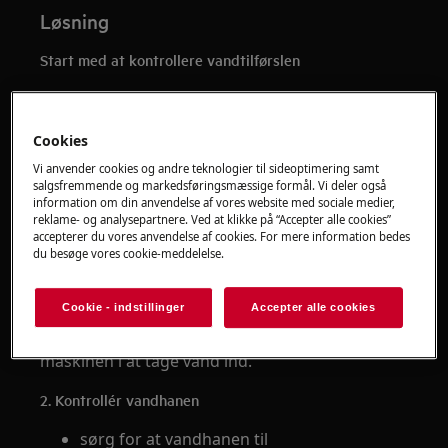
Løsning
Start med at kontrollere vandtilførslen
Hvis opvaskemaskinen ikke får den nødvendige
mængde vand, kan den ikke starte
Cookies
programmet.
Vi anvender cookies og andre teknologier til sideoptimering samt
1. Kontrollér vandtilførsel i boligen
salgsfremmende og markedsføringsmæssige formål. Vi deler også
information om din anvendelse af vores website med sociale medier,
reklame- og analysepartnere. Ved at klikke på “Accepter alle cookies”
åbn en vandhane i køkkenet
accepterer du vores anvendelse af cookies. For mere information bedes
kontrollér at vandet løber normalt
du besøge vores cookie-meddelelse.
kontrollér at der ikke er afbrydelse af
vandforsyningen
Cookie - indstillinger
Accepter alle cookies
Manglende vand i installationen forhindrer
maskinen i at tage vand ind.
2. Kontrollér vandhanen
sørg for at vandhanen til