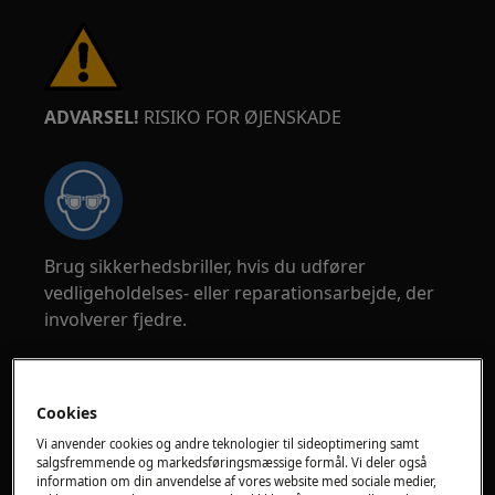
ADVARSEL!
RISIKO FOR ØJENSKADE
Brug sikkerhedsbriller, hvis du udfører
vedligeholdelses- eller reparationsarbejde, der
involverer fjedre.
Cookies
Vi anvender cookies og andre teknologier til sideoptimering samt
ADVARSEL!
RISIKO FOR KLEMNING
salgsfremmende og markedsføringsmæssige formål. Vi deler også
information om din anvendelse af vores website med sociale medier,