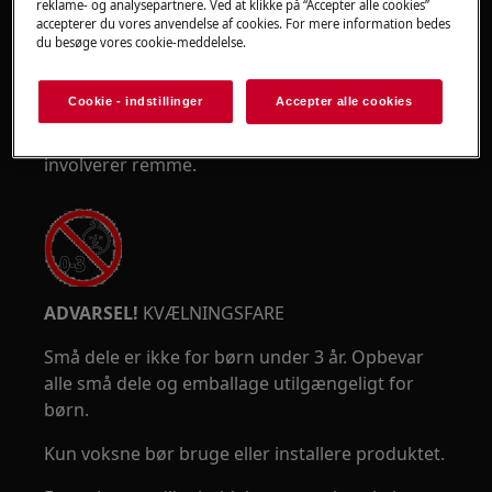
reklame- og analysepartnere. Ved at klikke på “Accepter alle cookies”
accepterer du vores anvendelse af cookies. For mere information bedes
du besøge vores cookie-meddelelse.
Cookie - indstillinger
Accepter alle cookies
Brug sikkerhedshandsker, hvis du udfører
vedligeholdelses- eller reparationsarbejde, der
involverer remme.
ADVARSEL!
KVÆLNINGSFARE
Små dele er ikke for børn under 3 år. Opbevar
alle små dele og emballage utilgængeligt for
børn.
Kun voksne bør bruge eller installere produktet.