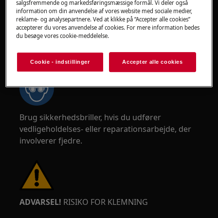
salgsfremmende og markedsføringsmæssige formål. Vi deler også
information om din anvendelse af vores website med sociale medier,
reklame- og analysepartnere. Ved at klikke på “Accepter alle cookies”
accepterer du vores anvendelse af cookies. For mere information bedes
du besøge vores cookie-meddelelse.
ADVARSEL!
RISIKO FOR ØJENSKADE
Cookie - indstillinger
Accepter alle cookies
Brug sikkerhedsbriller, hvis du udfører
vedligeholdelses- eller reparationsarbejde, der
involverer fjedre.
ADVARSEL!
RISIKO FOR KLEMNING