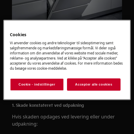
Cookies
Gælder for
Vi anvender cookies og andre teknologier til sideoptimering samt
salgsfremmende og markedsføringsmæssige formål. Vi deler også
AEG opvaskemaskiner
information om din anvendelse af vores website med sociale medier,
reklame- og analysepartnere. Ved at klikke på “Accepter alle cookies”
accepterer du vores anvendelse af cookies. For mere information bedes
Løsning
du besøge vores cookie-meddelelse.
Hvis du opdager en skade på din
Cookie - indstillinger
Accepter alle cookies
opvaskemaskine, afhænger den korrekte
løsning af, hvornår skaden er konstateret.
1. Skade konstateret ved udpakning
Hvis skaden opdages ved levering eller under
udpakning: