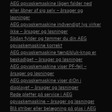
AEG opvaskemaskine lågen falder ned
eller åbner af sig selv – årsager og
løsninger
AEG opvaskemaskine indvendigt lys virker
ikke – årsager og løsninger
Sådan fylder og tømmer du din AEG
opvaskemaskine korrekt
AEG opvaskemaskine tænd/sluk-knap er
beskadiget – årsager og løsninger
AEG opvaskemaskine viser PF-fejl –
årsager og løsninger
AEG opvaskemaskine viser d:On i
displayet – årsager og løsninger
Røde pletter på service i AEG
opvaskemaskine – årsager og løsninger
Blå striber eller belægning på glas i AEG