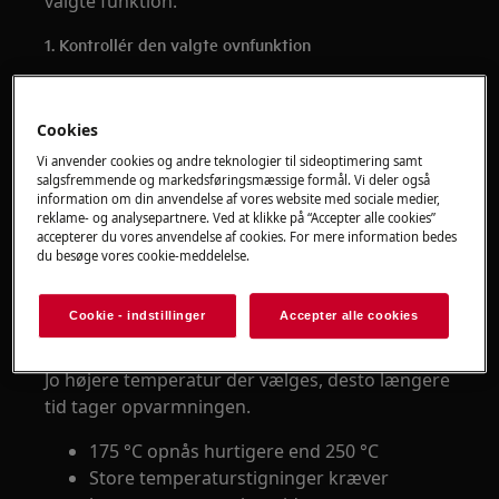
valgte funktion.
1. Kontrollér den valgte ovnfunktion
Forskellige funktioner har forskellige
opvarmningstider.
Cookies
Hurtig opvarmning er normalt den
Vi anvender cookies og andre teknologier til sideoptimering samt
salgsfremmende og markedsføringsmæssige formål. Vi deler også
hurtigste funktion
information om din anvendelse af vores website med sociale medier,
Varmluft opvarmer ofte hurtigere end
reklame- og analysepartnere. Ved at klikke på “Accepter alle cookies”
over-/undervarme
accepterer du vores anvendelse af cookies. For mere information bedes
du besøge vores cookie-meddelelse.
Damp- og specialprogrammer kan have
længere opvarmningstid
Cookie - indstillinger
Accepter alle cookies
2. Vurder den valgte temperatur
Jo højere temperatur der vælges, desto længere
tid tager opvarmningen.
175 °C opnås hurtigere end 250 °C
Store temperaturstigninger kræver