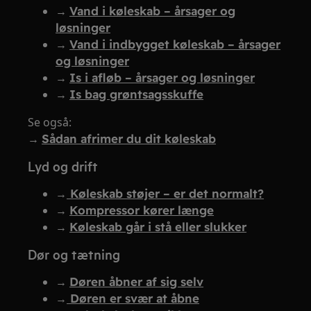
→
Vand i køleskab – årsager og
løsninger
→
Vand i indbygget køleskab – årsager
og løsninger
→
Is i afløb – årsager og løsninger
→
Is bag grøntsagsskuffe
Se også:
→
Sådan afrimer du dit køleskab
Lyd og drift
→
Køleskab støjer – er det normalt?
→
Kompressor kører længe
→
Køleskab går i stå eller slukker
Dør og tætning
→
Døren åbner af sig selv
→
Døren er svær at åbne