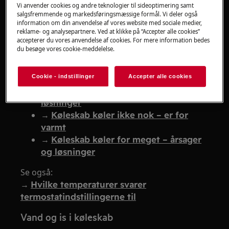
0 / o / firkant i display
Vi anvender cookies og andre teknologier til sideoptimering samt
salgsfremmende og markedsføringsmæssige formål. Vi deler også
→
Køleskab viser 0 eller firkant
information om din anvendelse af vores website med sociale medier,
reklame- og analysepartnere. Ved at klikke på “Accepter alle cookies”
Se også:
accepterer du vores anvendelse af cookies. For mere information bedes
→
Køleskab viser alarm eller bipper
du besøge vores cookie-meddelelse.
Temperaturproblemer
Cookie - indstillinger
Accepter alle cookies
→
Køleskab køler ikke – årsager og
løsninger
→
Køleskab køler ikke nok – er for
varmt
→
Køleskab køler for meget – årsager
og løsninger
Se også:
→
Hvilke temperaturer svarer
termostatindstillingerne til
Vand og is i køleskab