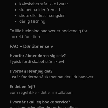
køleskabet står ikke i vater
skabet hælder fremad
slidte eller løse hængsler
dårlig tætning
En lille hældning bagover er nødvendig for
korrekt funktion
FAQ – Dør åbner selv
Hvorfor åbner døren sig selv?
Typisk fordi skabet står skævt
Hvordan løser jeg det?
Justér fødderne så skabet hælder lidt bagover
Er det en fejl?
Som regel ikke – det er installation
Hvornår skal jeg booke service?
Hvis hængsler eller dør er beskadiget