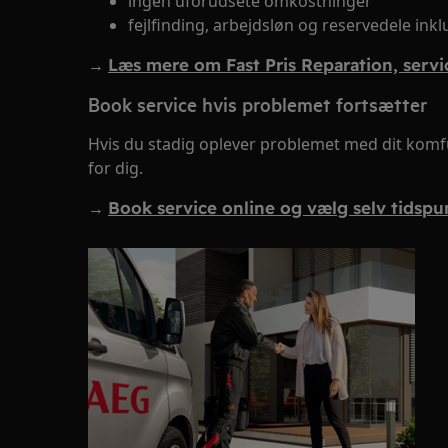
ingen uforudsete omkostninger
fejlfinding, arbejdsløn og reservedele ink
→
Læs mere om Fast Pris Reparation, servic
Book service hvis problemet fortsætter
Hvis du stadig oplever problemet med dit komfur
for dig.
→
Book service online og vælg selv tidspu