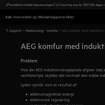
Installation (lokale begrænsninger)
Fri levering over kr. 750
30 dages r
Køb reservedele og tilbehør
Supportartikler
Support
Madlavning
Komfur
AEG komfur med induktion s
AEG komfur med indukti
Problem
Hvis din AEG induktionskogeplade afgiver støj 
ventilatorlyd, skyldes det normalt den måde in
Lyden opstår som et resultat af:
elektromagnetisk energi
elektronisk regulering