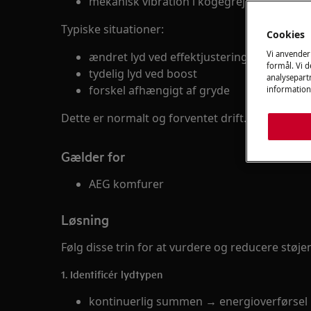
mekanisk vibration i kogegrej
Typiske situationer:
Cookies
Vi anvender
ændret lyd ved effektjustering
formål. Vi 
tydelig lyd ved boost
analysepartn
forskel afhængigt af gryde
information
Dette er normalt og forventet drift.
Gælder for
AEG komfurer
Løsning
Følg disse trin for at vurdere og reducere støje
1. Identificér lydtypen
kontinuerlig summen → energioverførsel