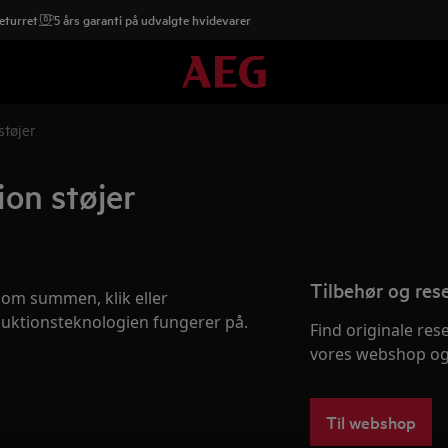
eturret
5 års garanti på udvalgte hvidevarer
tøjer
on støjer
Tilbehør og res
som summen, klik eller
duktionsteknologien fungerer på.
Find originale res
vores webshop og 
Til webshop