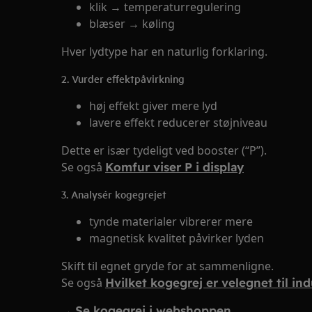
klik → temperaturregulering
blæser → køling
Hver lydtype har en naturlig forklaring.
2. Vurder effektpåvirkning
høj effekt giver mere lyd
lavere effekt reducerer støjniveau
Dette er især tydeligt ved booster (“P”).
Se også
Komfur viser P i display
3. Analysér kogegrejet
tynde materialer vibrerer mere
magnetisk kvalitet påvirker lyden
Skift til egnet gryde for at sammenligne.
Se også
Hvilket kogegrej er velegnet til in
→
Se kogegrej i webshoppen