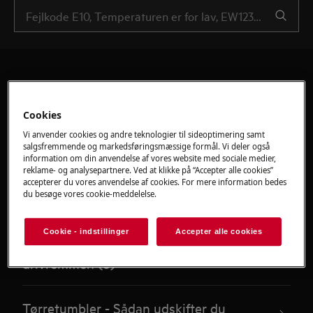
Cookies
Anbefalede artikler til
Vi anvender cookies og andre teknologier til sideoptimering samt
Reparationsvejledning -
salgsfremmende og markedsføringsmæssige formål. Vi deler også
information om din anvendelse af vores website med sociale medier,
Tørretumblere
reklame- og analysepartnere. Ved at klikke på “Accepter alle cookies”
accepterer du vores anvendelse af cookies. For mere information bedes
du besøge vores cookie-meddelelse.
Cookie - indstillinger
Accepter alle cookies
Tørretumbler - Sådan udskifter du
drivremmen (6)
Tørretumbler - Sådan udskifter du