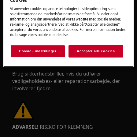
Cookies
Vi anvender cookies og andre teknologier til sideoptimering samt
salgsfremmende og markedsføringsmæssige formål. Vi deler også
information om din anvendelse af vores website med sociale medier,
reklame- og analysepartnere. Ved at klikke på “Accepter alle cookies”
accepterer du vores anvendelse af cookies. For mere information bedes
ADVARSEL!
RISIKO FOR ØJENSKADE
du besøge vores cookie-meddelelse.
Cookie - indstillinger
Accepter alle cookies
Brug sikkerhedsbriller, hvis du udfører
vedligeholdelses- eller reparationsarbejde, der
involverer fjedre.
ADVARSEL!
RISIKO FOR KLEMNING