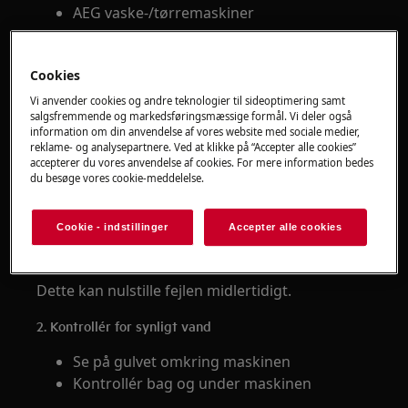
AEG vaske-/tørremaskiner
Løsning
Cookies
Start med at kontrollere de mest almindelige
Vi anvender cookies og andre teknologier til sideoptimering samt
årsager til problemet. I mange tilfælde kan
salgsfremmende og markedsføringsmæssige formål. Vi deler også
information om din anvendelse af vores website med sociale medier,
problemet løses uden service.
reklame- og analysepartnere. Ved at klikke på “Accepter alle cookies”
accepterer du vores anvendelse af cookies. For mere information bedes
1. Sluk og nulstil maskinen
du besøge vores cookie-meddelelse.
Afbryd strømmen til maskinen
Cookie - indstillinger
Accepter alle cookies
Vent et par minutter
Tilslut strømmen igen
Dette kan nulstille fejlen midlertidigt.
2. Kontrollér for synligt vand
Se på gulvet omkring maskinen
Kontrollér bag og under maskinen