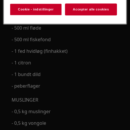
- 3 spiseskefulde olivenolie
Cookie - indstillinger
Accepter alle cookies
- 500 ml mælk
- 500 ml fløde
- 500 ml fiskefond
- 1 fed hvidløg (finhakket)
- 1 citron
- 1 bundt dild
- peberflager
MUSLINGER
- 0,5 kg muslinger
- 0,5 kg vongole