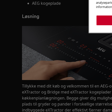
AEG kogeplade
analysepartn
information
Løsning
Tillykke med dit køb og velkommen til en AEG-o
eXTractor og Bridge med eXTractor kogeplader er
køkkenplanlægningen. Begge giver dig muligh
plads til gryder og pander i forskellige størrel
indbyggede eXTractor der effektivt fjerner dam