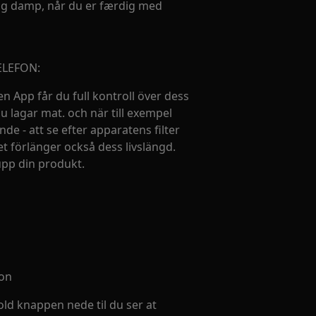
 og damp, når du er færdig med
ELEFON:
n App får du full kontroll över dess
u lagar mat. och när till exempel
de - att se efter apparatens filter
et förlänger också dess livslängd.
upp din produkt.
fon
hold knappen nede til du ser at