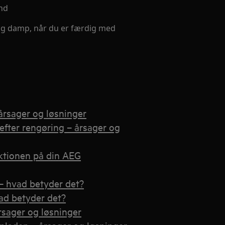
and
 og damp, når du er færdig med
årsager og løsninger
efter rengøring – årsager og
ktionen på din AEG
– hvad betyder det?
ad betyder det?
rsager og løsninger