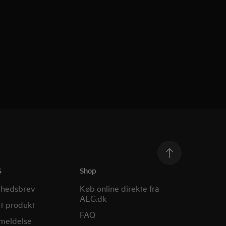
G
Shop
yhedsbrev
Køb online direkte fra
AEG.dk
it produkt
FAQ
nmeldelse