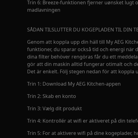
Trin 6: Breeze-funktionen fjerner uønsket lugt
madlavningen
SÅDAN TILSLUTTER DU KOGEPLADEN TIL DIN T
Genom att koppla upp din häll till My AEG Kitche
funktioner, du sparar också tid och energi när d
dina filter behöver rengöras får du ett meddelan
gör att din maskin alltid fungerar otimalt och d
Det är enkelt. Följ stegen nedan för att koppla 
Trin 1: Download My AEG Kitchen-appen
Trin 2: Skab en konto
Trin 3: Vælg dit produkt
Trin 4: Kontrollér at wifi er aktiveret på din tele
Trin 5: For at aktivere wifi på dine kogeplader, 