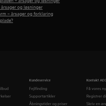
spladen – årsager og løsninger
årsager og løsninger
arm – årsager og forklaring
eplade?
Kundeservice
Kontakt AE
ilbud
Fejlfinding
Få vores n
kelser
Supportartikler
Registrer d
Åbningstider og priser
Skriv en a