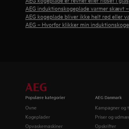
AEG kogeplade er revnet eller ridset i gla
AEG induktionskogeplade varmer skævt – 
AEG kogeplade bliver ikke helt rød eller v
AEG – Hvorfor klikker min induktionskog
Populære kategorier
AEG Danmark
Ovne
Kampagner og t
Kogeplader
Priser og udmær
Opvaskemaskiner
Opskrifter