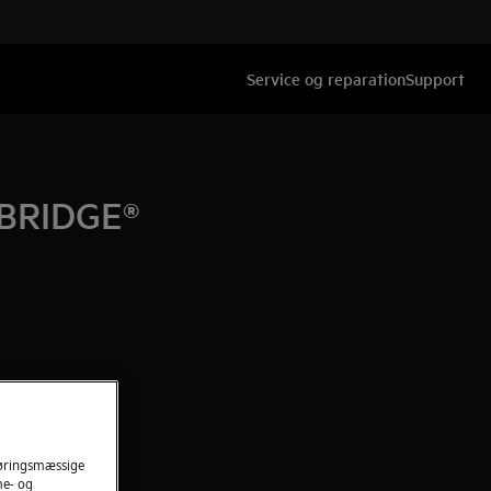
Service og reparation
Support
 BRIDGE®
føringsmæssige
me- og