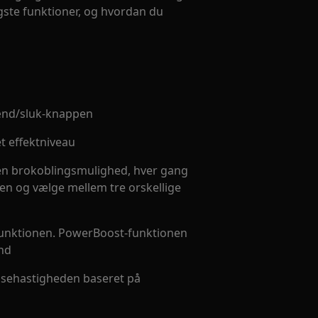
igste funktioner, og hvordan du
tænd/sluk-knappen
t effektniveau
den brokoblingsmulighed, hver gang
n og vælge mellem tre orskellige
-funktionen. PowerBoost-funktionen
and
læsehastigheden baseret på