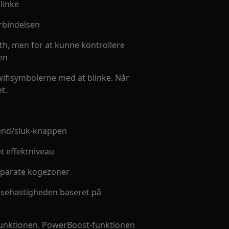
linke
rbindelsen
ooth, men for at kunne kontrollere
gen
 wifisymbolerne med at blinke. Når
t.
tænd/sluk-knappen
t effektniveau
separate kogezoner
læsehastigheden baseret på
-funktionen. PowerBoost-funktionen