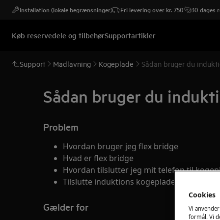
Installation (lokale begrænsninger)
Fri levering over kr. 750
30 dages r
Køb reservedele og tilbehør
Supportartikler
Support
Madlavning
Kogeplade
Sådan bruger du induk
Sådan bruger du induk
Problem
Hvordan bruger jeg flex bridge
Hvad er flex bridge
Hvordan tilslutter jeg mit telefon til koge
Tilslutte induktions kogeplade til WIFI
Cookies
Gælder for
Vi anvender
formål. Vi 