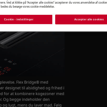
ere. Ved at klikke på “Accepter alle cookies” accepterer du vores anvendelse af cooki
 bedes du besøge vores cookie-meddelelse.
Cookie - indstillinger
Accepter alle cookies
plevelse. Flex Bridge® med
 designet til alsidighed og frihed i
ed for at kombinere kogezoner med
ser. Og begge indeholder den
p og lugt, mens du laver mad. Følg