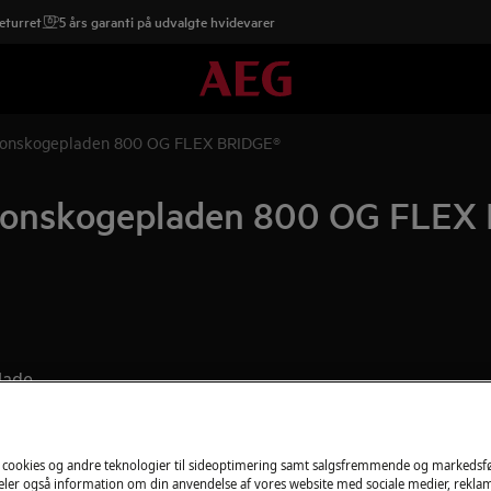
eturret
5 års garanti på udvalgte hvidevarer
tionskogepladen 800 OG FLEX BRIDGE®
tionskogepladen 800 OG FLEX
plade
 cookies og andre teknologier til sideoptimering samt salgsfremmende og markeds
deler også information om din anvendelse af vores website med sociale medier, rekla