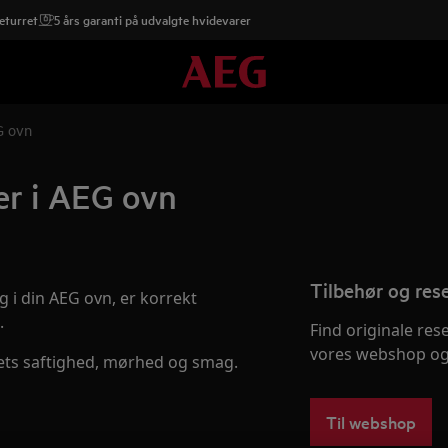
eturret
5 års garanti på udvalgte hvidevarer
G ovn
er i AEG ovn
Tilbehør og res
g i din AEG ovn, er korrekt
.
Find originale res
vores webshop og 
ets saftighed, mørhed og smag.
Til webshop