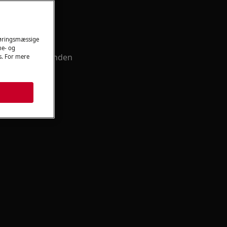
nvisning
føringsmæssige
me- og
truktioner og anden
es. For mere
dit produkt.