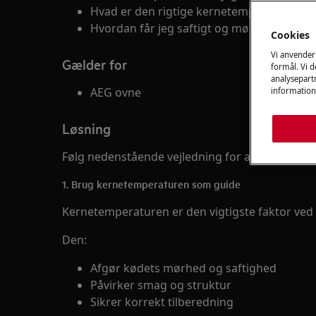
Hvad er den rigtige kernetemperatur?
Hvordan får jeg saftigt og mørt kød?
Cookies
Vi anvender
Gælder for
formål. Vi 
analysepartn
AEG ovne
information
Løsning
Følg nedenstående vejledning for at opnå et ens
1. Brug kernetemperaturen som guide
Kernetemperaturen er den vigtigste faktor ved
Den:
Afgør kødets mørhed og saftighed
Påvirker smag og struktur
Sikrer korrekt tilberedning