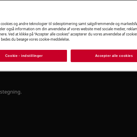
Find din brugsa
 cookies og andre teknologier til sideoptimering samt salgsfremmende og markeds
deler også information om din anvendelse af vores website med sociale medier, rekla
Få hjælp, find ins
ere. Ved at klikke på “Accepter alle cookies” accepterer du vores anvendelse af cooki
 bedes du besøge vores cookie-meddelelse.
dokumentation til 
Cookie - indstillinger
Accepter alle cookies
Find manualen
artet og saftigt stegeresultat.
 stegning.