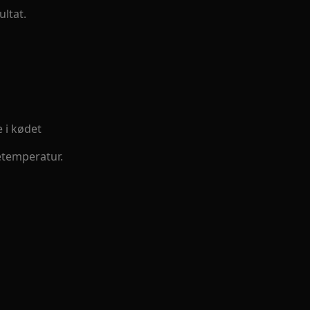
ltat.
e i kødet
etemperatur.