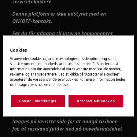
serviceteknikere
Denne platform er ikke udstyret med en
ON/OFF-kontakt.
Før du får adgang til interne komponenter,
skal du tage stikket ud af stikkontakten for at
afbryde strømforsyningen.
Cookies
Vi anvender cookies og andre teknologier til sideoptimering samt
Nogle af komponenterne i den mekaniske del
salgsfremmende og markedsføringsmæssige formål. Vi deler også
kan forårsage skader, så brug passende
information om din anvendelse af vores website med sociale medier,
beskyttelse og fortsæt med forsigtighed.
reklame- og analysepartnere. Ved at klikke på “Accepter alle cookies”
accepterer du vores anvendelse af cookies. For mere information bedes
du besøge vores cookie-meddelelse.
Tøm altid apparatet for alt vandet, før det
lægges på siden.
Cookie - indstillinger
Accepter alle cookies
Hvis apparatet skal lægges på siden af
vedligeholdelse eller af anden grund, skal det
lægges på venstre side for at undgå risikoen
for, at restvand falder ned på hovedkredsløbet.