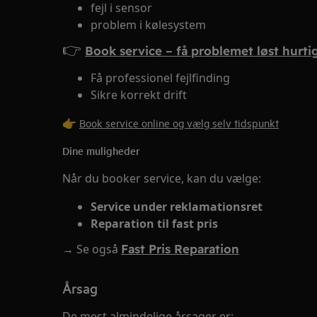
fejl i sensor
problem i kølesystem
👉
Book service – få problemet løst hurti
Få professionel fejlfinding
Sikre korrekt drift
👉
Book service online og vælg selv tidspunkt
Dine muligheder
Når du booker service, kan du vælge:
Service under reklamationsret
Reparation til fast pris
→ Se også
Fast Pris Reparation
Årsag
De mest almindelige årsager er: