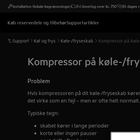
Installation (lokale begrænsninger)
Fri levering over kr. 750
30 dages r
Køb reservedele og tilbehør
Supportartikler
Support
Køl og frys
Køle-/fryseskab
Kompressor på køle
Kompressor på køle-/fr
Problem
Hvis kompressoren på dit køle-/fryseskab køre
det virke som en fejl – men er ofte helt normalt.
Typiske tegn:
skabet kører i lange perioder
korte eller ingen pauser