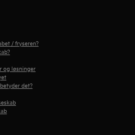
bet / fryseren?
kab?
r og løsninger
yet
 betyder det?
seskab
kab