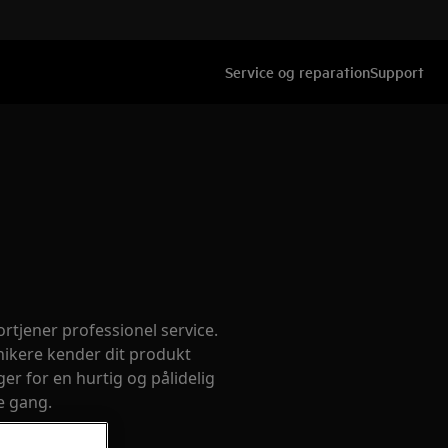
Service og reparation
Support
rtjener professionel service.
nikere kender dit produkt
er for en hurtig og pålidelig
e gang.