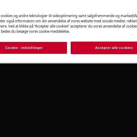
Book online nu
 cookies og andre teknologier til sideoptimering samt salgsfremmende og markeds
deler også information om din anvendelse af vores website med sociale medier, rekla
ere. Ved at klikke på “Accepter alle cookies” accepterer du vores anvendelse af cooki
 bedes du besøge vores cookie-meddelelse.
Cookie - indstillinger
Accepter alle cookies