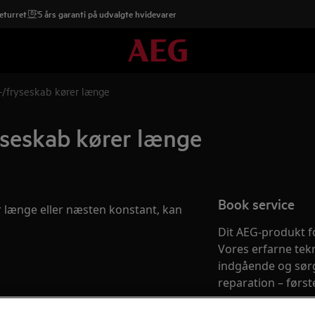
eturret
5 års garanti på udvalgte hvidevarer
-/fryseskab kører længe
yseskab kører længe
Book service
r længe eller næsten konstant, kan
Dit AEG-produkt fo
Vores erfarne tek
indgående og sørg
reparation – først