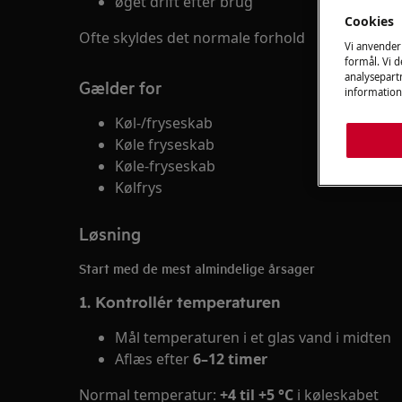
øget drift efter brug
Cookies
Ofte skyldes det normale forhold
Vi anvender
formål. Vi 
analysepartn
Gælder for
information
Køl-/fryseskab
Køle fryseskab
Køle-fryseskab
Kølfrys
Løsning
Start med de mest almindelige årsager
1. Kontrollér temperaturen
Mål temperaturen i et glas vand i midten
Aflæs efter
6–12 timer
Normal temperatur:
+4 til +5 °C
i køleskabet