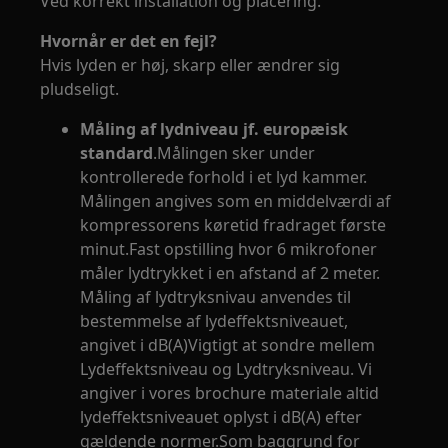
Ved korrekt installation og placering.
Hvornår er det en fejl?
Hvis lyden er høj, skarp eller ændrer sig
pludseligt.
Måling af lydniveau jf. europæisk
standard
.Målingen sker under
kontrollerede forhold i et lyd kammer.
Målingen angives som en middelværdi af
kompressorens køretid fradraget første
minut.Fast opstilling hvor 6 mikrofoner
måler lydtrykket i en afstand af 2 meter.
Måling af lydtryksnivau anvendes til
bestemmelse af lydeffektsniveauet,
angivet i dB(A)Vigtigt at sondre mellem
Lydeffektsniveau og Lydtryksniveau. Vi
angiver i vores brochure materiale altid
lydeffektsniveauet oplyst i dB(A) efter
gældende normer.Som baggrund for