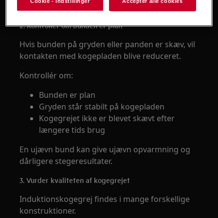
Cookie - indstillinger
Accepter alle cookies
fordele varmen ensartet.
2. Kontrollér om bunden er plan
Hvis bunden på gryden eller panden er skæv, vil
kontakten med kogepladen blive reduceret.
Kontrollér om:
Bunden er plan
Gryden står stabilt på kogepladen
Kogegrejet ikke er blevet skævt efter
længere tids brug
En ujævn bund kan give ujævn opvarmning og
dårligere stegeresultater.
3. Vurder kvaliteten af kogegrejet
Induktionskogegrej findes i mange forskellige
konstruktioner.