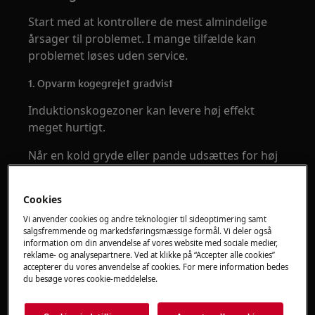
Start med at kontrollere de mest almindelige
årsager til problemet. I mange tilfælde kan
problemet løses uden service.
1. Opvarm kogegrejet gradvist
Induktionskogezoner kan levere høj effekt
meget hurtigt.
Når en kold gryde eller pande udsættes for høj
effekt med det samme, kan metallet have svært
ved at fordele varmen jævnt over hele bunden.
Cookies
Prøv derfor at:
Vi anvender cookies og andre teknologier til sideoptimering samt
salgsfremmende og markedsføringsmæssige formål. Vi deler også
Starte på et lavere effektniveau.
information om din anvendelse af vores website med sociale medier,
reklame- og analysepartnere. Ved at klikke på “Accepter alle cookies”
Lade kogegrejet varme gradvist op.
accepterer du vores anvendelse af cookies. For mere information bedes
Øge effekten efter kort tid.
du besøge vores cookie-meddelelse.
Dette giver metallet bedre mulighed for at