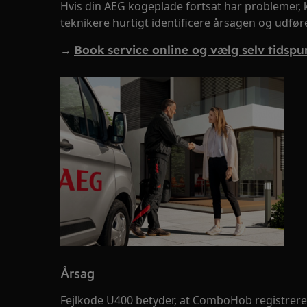
Hvis din AEG kogeplade fortsat har problemer,
teknikere hurtigt identificere årsagen og udfø
→
Book service online og vælg selv tidspu
Årsag
Fejlkode U400 betyder, at ComboHob registrerer