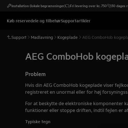
Installation (lokale begrænsninger)
Fri levering over kr. 750
30 dages r
Køb reservedele og tilbehør
Supportartikler
Support
Madlavning
Kogeplade
AEG ComboHob kogeplade
AEG ComboHob kogeplade
Problem
Hvis din AEG ComboHob kogeplade viser fejlk
registreret en unormal eller for høj forsyning
For at beskytte de elektroniske komponente
funktioner eller stoppe driften, indtil fejlen er a
Typiske tegn