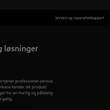
Service og reparation
Support
 løsninger
rtjener professionel service.
nikere kender dit produkt
er for en hurtig og pålidelig
e gang.