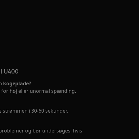
jl U400
b kogeplade?
 for høj eller unormal spænding.
de strømmen i 30-60 sekunder.
problemer og bør undersøges, hvis