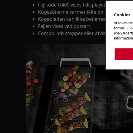
Fejlkode U400 vises i displayet
Kogezonerne varmer ikke op
Cookies
Kogepladen kan ikke betjenes normalt
Vi anvender
Fejlen vises ved opstart
formål. Vi 
ComboHob stopper eller afviser opvarmn
analysepartn
information