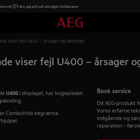
eturret
5 års garanti på udvalgte hvidevarer
 viser fejl U400 – årsager og løsninger
 viser fejl U400 – årsager og
Book service
ode
U400
i displayet, har kogepladen
sspænding.
Dit AEG-produkt fo
Vores erfarne tek
r kan ComboHob begrænse
indgående og sørg
fhjulpet.
reparation – først