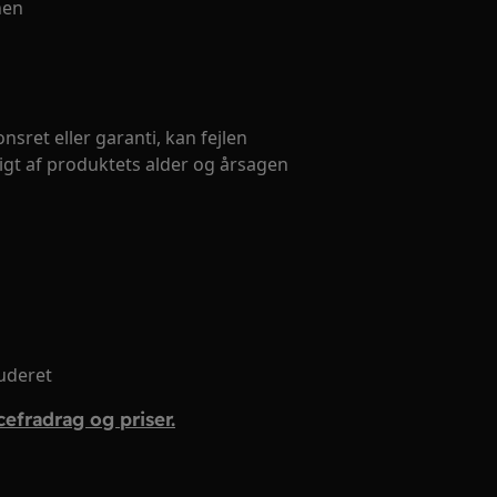
nen
sret eller garanti, kan fejlen
gt af produktets alder og årsagen
luderet
efradrag og priser.