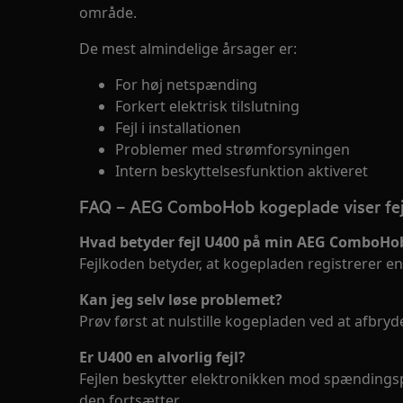
område.
De mest almindelige årsager er:
For høj netspænding
Forkert elektrisk tilslutning
Fejl i installationen
Problemer med strømforsyningen
Intern beskyttelsesfunktion aktiveret
FAQ – AEG ComboHob kogeplade viser fe
Hvad betyder fejl U400 på min AEG ComboHo
Fejlkoden betyder, at kogepladen registrerer en
Kan jeg selv løse problemet?
Prøv først at nulstille kogepladen ved at afbry
Er U400 en alvorlig fejl?
Fejlen beskytter elektronikken mod spændings
den fortsætter.