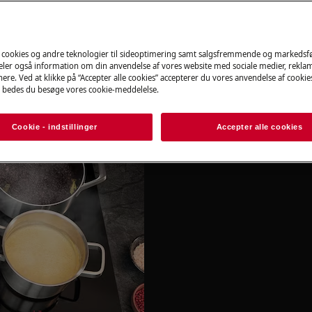
Book online nu
 cookies og andre teknologier til sideoptimering samt salgsfremmende og markeds
deler også information om din anvendelse af vores website med sociale medier, rekla
ing
ere. Ved at klikke på “Accepter alle cookies” accepterer du vores anvendelse af cooki
 bedes du besøge vores cookie-meddelelse.
Cookie - indstillinger
Accepter alle cookies