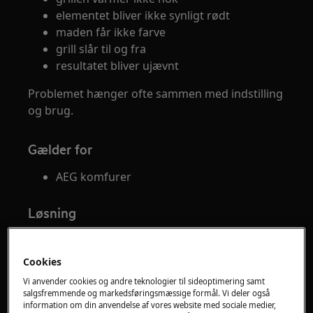
elementet bliver ikke synligt rødt
maden får ikke farve
grill slår til og fra
resultatet bliver ujævnt
Problemet hænger ofte sammen med indstilling
og brug.
Gælder for
AEG komfurer
Løsning
Følg disse trin for at sikre korrekt grillfunktion.
Cookies
1. Forstå grillens styring
Vi anvender cookies og andre teknologier til sideoptimering samt
grill styres af termostat
salgsfremmende og markedsføringsmæssige formål. Vi deler også
information om din anvendelse af vores website med sociale medier,
elementet arbejder i intervaller