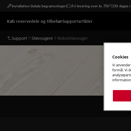
Installation (lokale begrænsninger)
Fri levering over kr. 750
30 dages r
Køb reservedele og tilbehør
Supportartikler
Support
Støvsugere
Robotstøvsuger
Cookies
Vi anvender
formål. Vi 
analysepartn
information