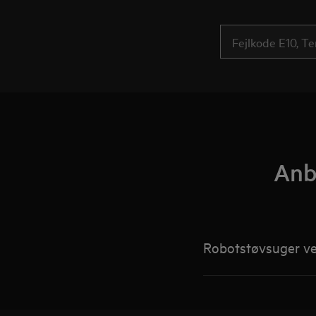
Anbe
Robotstøvsuger ven