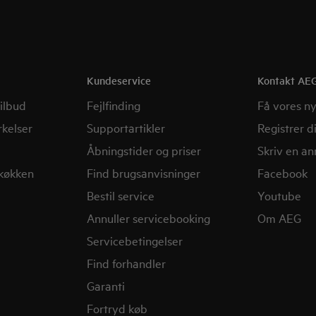
Kundeservice
Kontakt AE
ilbud
Fejlfinding
Få vores n
kelser
Supportartikler
Registrer d
Åbningstider og priser
Skriv en a
 køkken
Find brugsanvisninger
Facebook
Bestil service
Youtube
Annuller servicebooking
Om AEG
Servicebetingelser
Find forhandler
Garanti
Fortryd køb