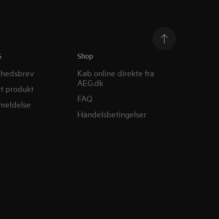
G
Shop
yhedsbrev
Køb online direkte fra
AEG.dk
it produkt
FAQ
nmeldelse
Handelsbetingelser