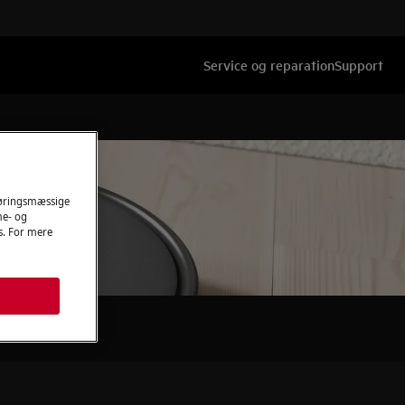
Service og reparation
Support
føringsmæssige
me- og
es. For mere