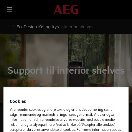
EcoDesign-Køl og frys
interior shelves
Support til interior shelves
Cookies
Vi anvender cookies og andre teknologier til sideoptimering samt
salgsfremmende og markedsføringsmæssige formål. Vi deler også
Søg blandt vores supportartikler
information om din anvendelse af vores website med sociale medier,
reklame- og analysepartnere. Ved at klikke på “Accepter alle cookies”
accepterer du vores anvendelse af cookies. For mere information bedes