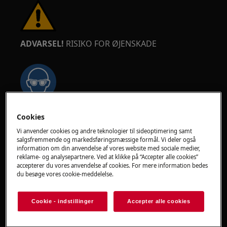
ADVARSEL!
RISIKO FOR ØJENSKADE
Brug sikkerhedsbriller, hvis du udfører
Cookies
vedligeholdelses- eller reparationsarbejde, der
Vi anvender cookies og andre teknologier til sideoptimering samt
involverer fjedre.
salgsfremmende og markedsføringsmæssige formål. Vi deler også
information om din anvendelse af vores website med sociale medier,
reklame- og analysepartnere. Ved at klikke på “Accepter alle cookies”
accepterer du vores anvendelse af cookies. For mere information bedes
du besøge vores cookie-meddelelse.
ADVARSEL!
RISIKO FOR KLEMNING
Cookie - indstillinger
Accepter alle cookies