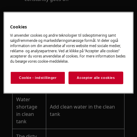
Gælder for
ULTIMATE 8000 Wet&Dry cordless vacuum
Cookies
cleaner
Vi anvender cookies og andre teknologier til sideoptimering samt
salgsfremmende og markedsføringsmæssige formål. Vi deler også
models: AW81U3DB, EW81U3DB
information om din anvendelse af vores website med sociale medier,
reklame- og analysepartnere. Ved at klikke på “Accepter alle cookies”
Løsning
accepterer du vores anvendelse af cookies. For mere information bedes
du besøge vores cookie-meddelelse.
Possible
Cookie - indstillinger
Accepter alle cookies
Solutions
reason
Water
shortage
Add clean water in the clean
in clean
tank
tank
The dirty