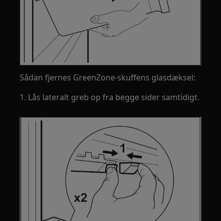
Sådan fjernes GreenZone-skuffens glasdæksel:
1. Lås lateralt greb op fra begge sider samtidigt.