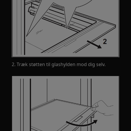
2. Træk støtten til glashylden mod dig selv.