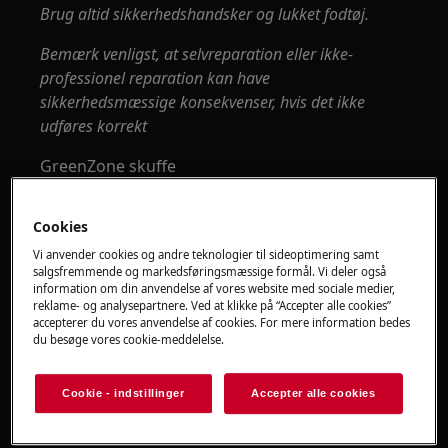
Brug altid sikkerhedshandsker og lukket fodtøj.
Bemærk venligst, at selvreparation eller ikke-
professionel reparation kan have
sikkerhedsmæssige konsekvenser, hvis det ikke
udføres korrekt
GreenZone skuffe
Der er en udtrækkelig skuffe i den nederste del
Cookies
af køleskabet.
Vi anvender cookies og andre teknologier til sideoptimering samt
Glashylden i GreenZone er udstyret med en
salgsfremmende og markedsføringsmæssige formål. Vi deler også
information om din anvendelse af vores website med sociale medier,
enhed, der regulerer dens tætning og kan
reklame- og analysepartnere. Ved at klikke på “Accepter alle cookies”
bruges til at styre fugtigheden i skuffen.
accepterer du vores anvendelse af cookies. For mere information bedes
du besøge vores cookie-meddelelse.
Sådan fjerner du GreenZone-skuffen
Det anbefales at tømme skuffen, inden den
Cookie - indstillinger
Accepter alle cookies
tages ud af køleskabet.