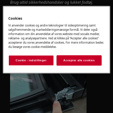
Brug altid sikkerhedshandsker og lukket fodtøj.
Bemærk, at selvreparation eller ikke-professionel
reparation kan have sikkerhedskonsekvenser, hvis de
Cookies
ikke udføres ordentligt
Vi anvender cookies og andre teknologier til sideoptimering samt
salgsfremmende og markedsføringsmæssige formål. Vi deler også
SÅDAN SKIFTES DØRHÆNGSELET
information om din anvendelse af vores website med sociale medier,
reklame- og analysepartnere. Ved at klikke på “Accepter alle cookies”
accepterer du vores anvendelse af cookies. For mere information bedes
1) Skub dørlåsen ned på begge sider
du besøge vores cookie-meddelelse.
Cookie - indstillinger
Accepter alle cookies