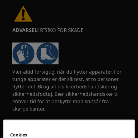
ADVARSEL!
RISIKO FOR SKADE
Vær altid forsigtig, når du flytter apparater. For
tunge apparater er det sikrest, at to personer
flytter det. Brug altid sikkerhedshandsker og
sikkerhedsfodtøj. Bær sikkerhedshandsker til
enhver tid for at beskytte mod snitsår fra
skarpe kanter.
Cookies