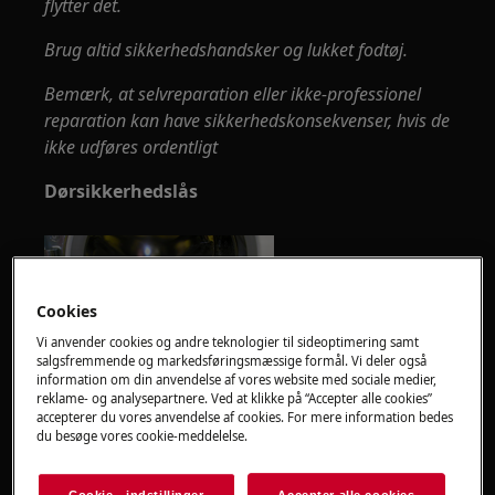
flytter det.
Brug altid sikkerhedshandsker og lukket fodtøj.
Bemærk, at selvreparation eller ikke-professionel
reparation kan have sikkerhedskonsekvenser, hvis de
ikke udføres ordentligt
Dørsikkerhedslås
Cookies
Vi anvender cookies og andre teknologier til sideoptimering samt
salgsfremmende og markedsføringsmæssige formål. Vi deler også
information om din anvendelse af vores website med sociale medier,
reklame- og analysepartnere. Ved at klikke på “Accepter alle cookies”
accepterer du vores anvendelse af cookies. For mere information bedes
Fjern jernringen, der fastgør
du besøge vores cookie-meddelelse.
belægningstætningen til enheden.