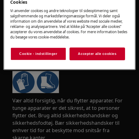
Cookies
Vi anvender cookies og andre teknologier til sideoptimering samt
salgsfremmende og markedsføringsmæssige formål. Vi deler også
information om din anvendelse af vores website med sociale medier,
reklame- og analysepartnere. Ved at klikke på “Accepter alle cookies”
accepterer du vores anvendelse af cookies. For mere information bedes
du besøge vores cookie-meddelelse.
Cookie - indstillinger
Accepter alle cookies
ADVARSEL!
RISIKO FOR SKADE
Vær altid forsigtig, når du flytter apparater. For
tunge apparater er det sikrest, at to personer
flytter det. Brug altid sikkerhedshandsker og
sikkerhedsfodtøj. Bær sikkerhedshandsker til
enhver tid for at beskytte mod snitsår fra
skarpe kanter.