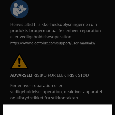
Henvis altid til sikkerhedsoplysningerne i din
produkts brugermanual før enhver reparation
eller vedligeholdelsesoperation.
https://www.electrolux.com/support/user-manuals/
ADVARSEL!
RISIKO FOR ELEKTRISK STØD
Før enhver reparation eller
vedligeholdelsesoperation, deaktiver apparatet
og afbryd stikket fra stikkontakten.