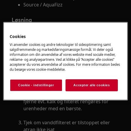
Source / AquaFizz
Løsning
Kontroller vandtilførslen. om der er knæk
Cookies
på slangen.
Trække skabet ud og
Vi anvender cookies og andre teknologier til sideoptimering samt
salgsfremmende og markedsføringsmæssige formål. Vi deler også
undersøg tilløbsslangen for knæk.
information om din anvendelse af vores website med sociale medier,
reklame- og analysepartnere. Ved at klikke på “Accepter alle cookies”
accepterer du vores anvendelse af cookies. For mere information bedes
Kontroller filter i tilløbsslangen
du besøge vores cookie-meddelelse.
Dette kontrolleres ved at lukke for vandet
og derefter skrue tilløbsslangen af ved
Cookie - indstillinger
Accepter alle cookies
vandtilslutingen. Hvis filteret er blokeret
lægges det i eddike i nogle timer for at,
fjerne evt. kalk og filteret rengøres for
urenheder med en børste.
Tjek om vanddfilteret er tilstoppet eller
atrap ikke isat