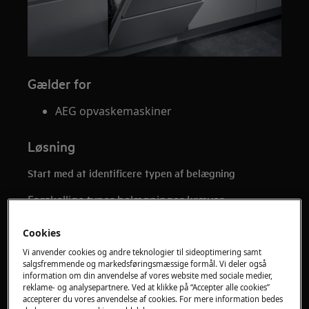
Gælder for
AEG opvaskemaskiner
Løsning
Start med at identificere typen af belægning
Forskellige typer belægninger kræver
forskellige løsninger.
Cookies
1. Undersøg belægningen
Vi anvender cookies og andre teknologier til sideoptimering samt
salgsfremmende og markedsføringsmæssige formål. Vi deler også
Prøv forsigtigt at tørre belægningen af.
information om din anvendelse af vores website med sociale medier,
reklame- og analysepartnere. Ved at klikke på “Accepter alle cookies”
kan belægningen fjernes → typisk salt-
accepterer du vores anvendelse af cookies. For mere information bedes