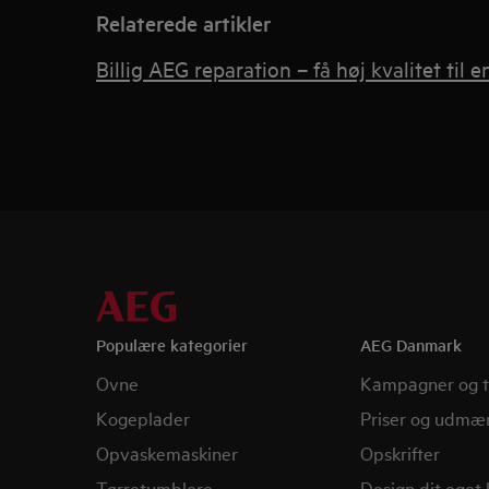
Relaterede artikler
Billig AEG reparation – få høj kvalitet til en
Populære kategorier
AEG Danmark
Ovne
Kampagner og t
Kogeplader
Priser og udmær
Opvaskemaskiner
Opskrifter
Tørretumblere
Design dit eget