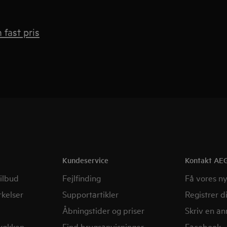
 fast pris
Kundeservice
Kontakt AE
ilbud
Fejlfinding
Få vores n
kelser
Supportartikler
Registrer d
Åbningstider og priser
Skriv en a
 køkken
Find brugsanvisninger
Facebook