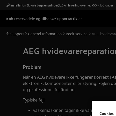
Installation (lokale begrænsninger)
Fri levering over kr. 750
30 dages r
Køb reservedele og tilbehør
Supportartikler
Support
Generel information
Book service
AEG hvidevare
AEG hvidevarereparation
Problem
Når en AEG hvidevare ikke fungerer korrekt i Aar
elektronik, komponenter eller styring. Fejlen o
og professionel fejlfinding.
Typiske fejl:
vaskemaskinen tager ikke vand ind
Cookies