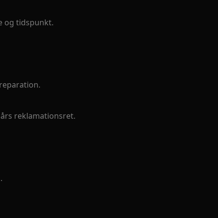
e og tidspunkt.
reparation.
3 års reklamationsret.
.