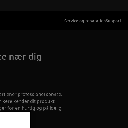
Service og reparation
Support
ce nær dig
rtjener professionel service.
nikere kender dit produkt
er for en hurtig og pålidelig
e gang.