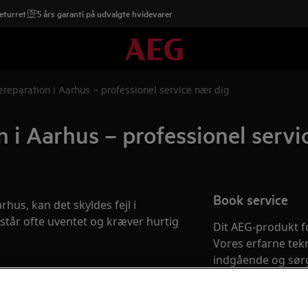
eturret
5 års garanti på udvalgte hvidevarer
reparation i Aarhus – professionel service nær dig
 i Aarhus – professionel servi
Book service
hus, kan det skyldes fejl i
pstår ofte uventet og kræver hurtig
Dit AEG-produkt fo
Vores erfarne tek
indgående og sørg
reparation – først