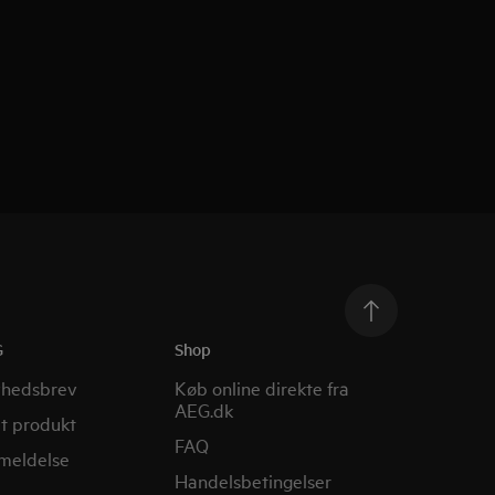
G
Shop
yhedsbrev
Køb online direkte fra
AEG.dk
it produkt
FAQ
nmeldelse
Handelsbetingelser