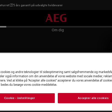
eturret
5 års garanti på udvalgte hvidevarer
Om dig
inklusive personlig support og unikke
 cookies og andre teknologier til sideoptimering samt salgsfremmende og markeds
deler også information om din anvendelse af vores website med sociale medier, rekla
ere. Ved at klikke på “Accepter alle cookies” accepterer du vores anvendelse af cooki
 bedes du besøge vores cookie-meddelelse.
Cookie - indstillinger
Accepter alle cookies