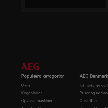
Populære kategorier
AEG Danmar
Ovne
Kampagner og t
Kogeplader
Priser og udmær
Opvaskemaskiner
Opskrifter
Tørretumblere
Design dit eget