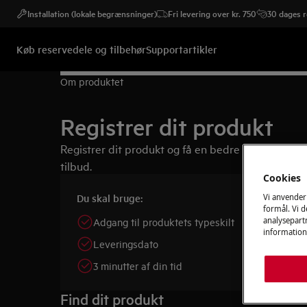
Installation (lokale begrænsninger)
Fri levering over kr. 750
30 dages r
Køb reservedele og tilbehør
Supportartikler
Om produktet
Registrer dit produkt
Registrer dit produkt og få en bedre oplevelse – 
tilbud.
Cookies
Du skal bruge:
Vi anvender
formål. Vi 
Adgang til produktets typeskilt
analysepartn
information
Leveringsdato
3 minutter af din tid
Find dit produkt