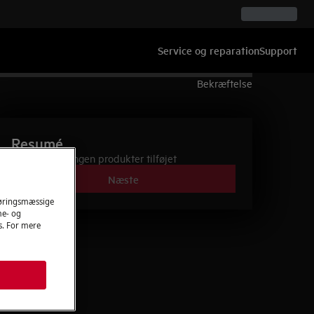
Service og reparation
Support
Bekræftelse
Resumé
Ingen produkter tilføjet
Næste
føringsmæssige
me- og
es. For mere