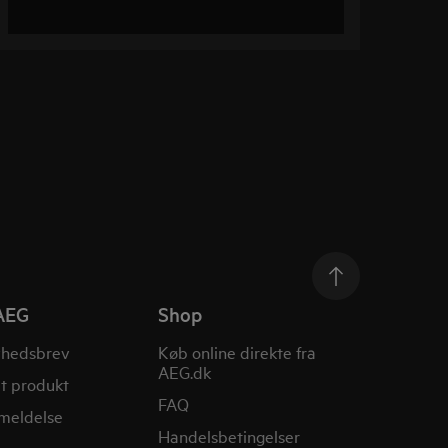
AEG
Shop
yhedsbrev
Køb online direkte fra
AEG.dk
it produkt
FAQ
nmeldelse
Handelsbetingelser