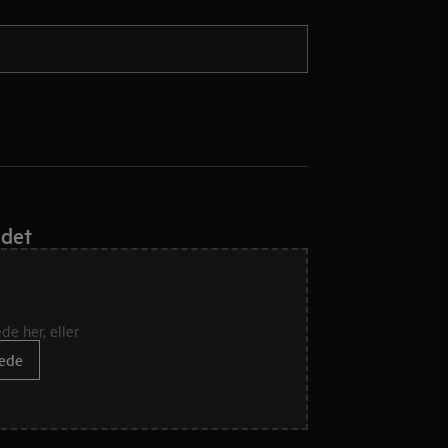
 det
de her, eller
lede