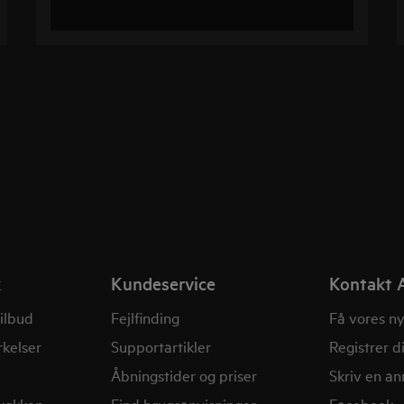
k
Kundeservice
Kontakt 
ilbud
Fejlfinding
Få vores n
kelser
Supportartikler
Registrer d
Åbningstider og priser
Skriv en a
 køkken
Find brugsanvisninger
Facebook